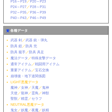
P16～P19
／
P20～P23
P24～P27
／
P28～P31
P32～P35
／
P36～P39
P40～P43
／
P46～P49
各種データ
武器 剣
／
武器 銃・弾丸
防具 鎧
／
防具 兜
防具 籠手
／
防具 具足
魔法データ
／
特殊攻撃データ
通常アイテム
／
戦闘用アイテム
重要アイテム
／
宝石交換
崩壊後・地下道関係図
LIGHT悪魔データ
魔神
／
女神
／
天魔
／
鬼神
天使
／
龍神
／
霊鳥
／
神獣
聖獣
／
精霊
／
セラフ
NEUTRAL悪魔データ
鬼女
／
妖魔
／
夜魔
／
妖精