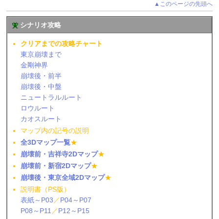
▲このページの先頭へ
シナリオ攻略
クリアまでの攻略チャート
東京崩壊まで
金剛神界
崩壊後・前半
崩壊後・中盤
ニュートラルルート
ロウルート
カオスルート
マップ内の記号の説明
全3Dマップ一覧
★
崩壊前・吉祥寺2Dマップ
★
崩壊前・新宿2Dマップ
★
崩壊後・東京全域2Dマップ
★
説明書（PS版）
表紙～P03
／
P04～P07
P08～P11
／
P12～P15