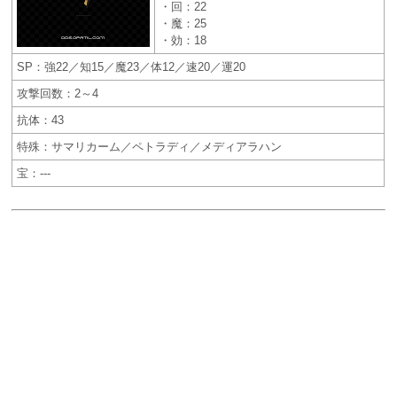
・回：22
・魔：25
・効：18
SP：強22／知15／魔23／体12／速20／運20
攻撃回数：2～4
抗体：43
特殊：サマリカーム／ペトラディ／メディアラハン
宝：---