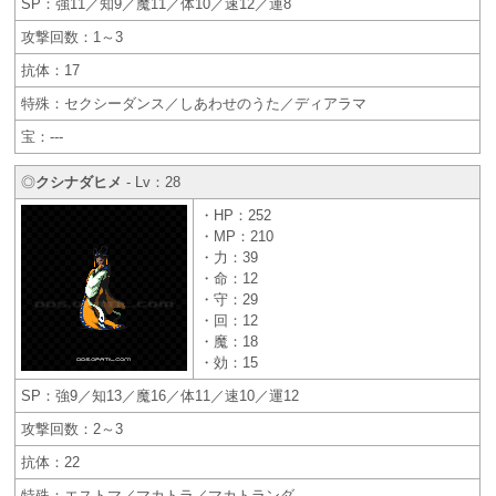
SP：強11／知9／魔11／体10／速12／運8
攻撃回数：1～3
抗体：17
特殊：セクシーダンス／しあわせのうた／ディアラマ
宝：---
◎
クシナダヒメ
- Lv：28
・HP：252
・MP：210
・力：39
・命：12
・守：29
・回：12
・魔：18
・効：15
SP：強9／知13／魔16／体11／速10／運12
攻撃回数：2～3
抗体：22
特殊：エストマ／マカトラ／マカトランダ