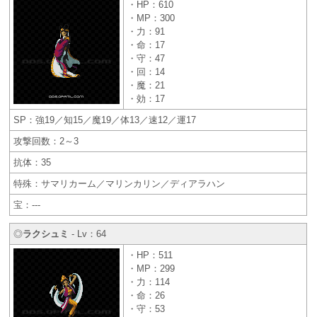
・HP：610
・MP：300
・力：91
・命：17
・守：47
・回：14
・魔：21
・効：17
SP：強19／知15／魔19／体13／速12／運17
攻撃回数：2～3
抗体：35
特殊：サマリカーム／マリンカリン／ディアラハン
宝：---
◎
ラクシュミ
- Lv：64
・HP：511
・MP：299
・力：114
・命：26
・守：53