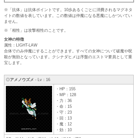
※「抗体」は抗体ポイントです。10歩あるくごとに消費されるマグネタ
イトの数値を表しています。この数値は仲魔になる悪魔にしかついてい
ません。
※「相性」は攻撃相性のことです。
女神の特徴
属性：LIGHT-LAW
合体でのみ仲魔にすることができます。すべての女神について破魔や呪
殺が無効となっています。クシナダヒメは序盤のエストマ要員として重
宝します。
◎
アメノウズメ
- Lv：16
・HP：155
・MP：128
・力：36
・命：15
・守：23
・回：13
・魔：12
・効：10