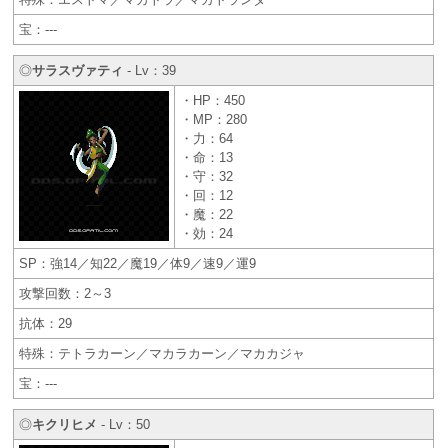
宝：---
◎
サラスヴァティ
- Lv：39
・HP：450
・MP：280
・力：64
・命：13
・守：32
・回：12
・魔：22
・効：24
SP：強14／知22／魔19／体9／速9／運9
攻撃回数：2～3
抗体：29
特殊：テトラカーン／マカラカーン／マカカジャ
宝：---
◎
キクリヒメ
- Lv：50