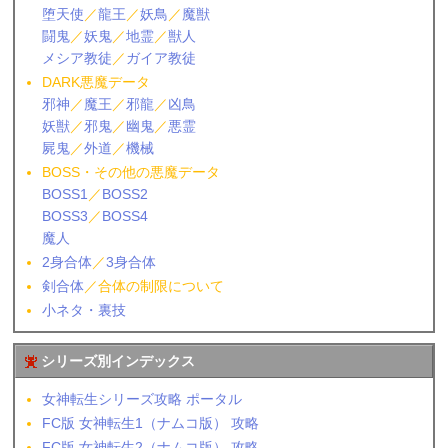
堕天使
／
龍王
／
妖鳥
／
魔獣
闘鬼
／
妖鬼
／
地霊
／
獣人
メシア教徒
／
ガイア教徒
DARK悪魔データ
邪神
／
魔王
／
邪龍
／
凶鳥
妖獣
／
邪鬼
／
幽鬼
／
悪霊
屍鬼
／
外道
／
機械
BOSS・その他の悪魔データ
BOSS1
／
BOSS2
BOSS3
／
BOSS4
魔人
2身合体
／
3身合体
剣合体
／合体の制限について
小ネタ・裏技
シリーズ別インデックス
女神転生シリーズ攻略 ポータル
FC版 女神転生1（ナムコ版） 攻略
FC版 女神転生2（ナムコ版） 攻略