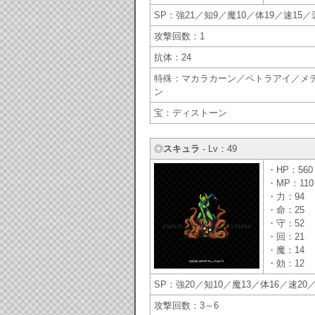
SP：強21／知9／魔10／体19／速15／
攻撃回数：1
抗体：24
特殊：マカラカーン／ペトラアイ／メ
ン
宝：ディストーン
◎
スキュラ
- Lv：49
・HP：560
・MP：110
・力：94
・命：25
・守：52
・回：21
・魔：14
・効：12
SP：強20／知10／魔13／体16／速20／
攻撃回数：3～6