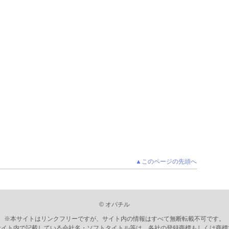
▲このページの先頭へ
© オパチル
※本サイトはリンクフリーですが、サイト内の情報はすべて無断転載不可です。
サイト内で記載している会社名・ソフトタイトル等は、各社の登録商標もしくは商標