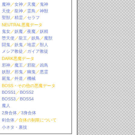
魔神
／
女神
／
天魔
／
鬼神
天使
／
龍神
／
霊鳥
／
神獣
聖獣
／
精霊
／
セラフ
NEUTRAL悪魔データ
鬼女
／
妖魔
／
夜魔
／
妖精
堕天使
／
龍王
／
妖鳥
／
魔獣
闘鬼
／
妖鬼
／
地霊
／
獣人
メシア教徒
／
ガイア教徒
DARK悪魔データ
邪神
／
魔王
／
邪龍
／
凶鳥
妖獣
／
邪鬼
／
幽鬼
／
悪霊
屍鬼
／
外道
／
機械
BOSS・その他の悪魔データ
BOSS1
／
BOSS2
BOSS3
／
BOSS4
魔人
2身合体
／
3身合体
剣合体
／合体の制限について
小ネタ・裏技