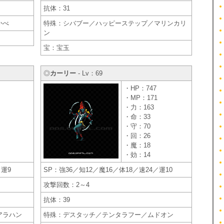
抗体：31
かべ
特殊：シバブー／ハッピーステップ／マリンカリ
ン
宝：宝玉
◎
カーリー
- Lv：69
・HP：747
・MP：171
・力：163
・命：33
・守：70
・回：26
・魔：18
・効：14
／運9
SP：強36／知12／魔16／体18／速24／運10
攻撃回数：2～4
抗体：39
アラハン
特殊：デスタッチ／テンタラフー／ムドオン