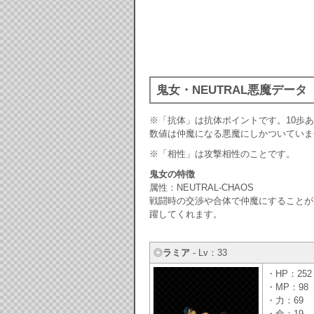
鬼女・NEUTRAL悪魔データ
※「抗体」は抗体ポイントです。10歩
数値は仲魔になる悪魔にしかついていま
※「相性」は攻撃相性のことです。
鬼女の特徴
属性：NEUTRAL-CHAOS
戦闘時の交渉や合体で仲魔にすることが
躍してくれます。
◎
ラミア
- Lv：33
・HP：252
・MP：98
・力：69
・命：19