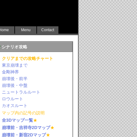
Home
Menu
Contact
シナリオ攻略
クリアまでの攻略チャート
東京崩壊まで
金剛神界
崩壊後・前半
崩壊後・中盤
ニュートラルルート
ロウルート
カオスルート
マップ内の記号の説明
全3Dマップ一覧
★
崩壊前・吉祥寺2Dマップ
★
崩壊前・新宿2Dマップ
★