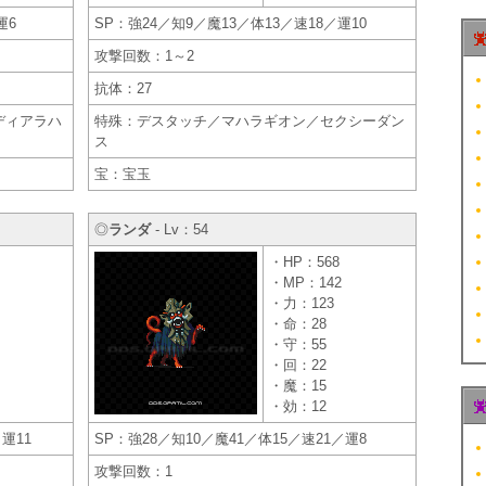
運6
SP：強24／知9／魔13／体13／速18／運10
攻撃回数：1～2
抗体：27
ディアラハ
特殊：デスタッチ／マハラギオン／セクシーダン
ス
宝：宝玉
◎
ランダ
- Lv：54
・HP：568
・MP：142
・力：123
・命：28
・守：55
・回：22
・魔：15
・効：12
運11
SP：強28／知10／魔41／体15／速21／運8
攻撃回数：1