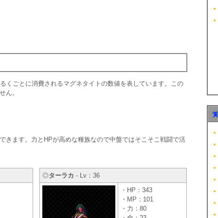
あるくごとに消費されるマグネタイトの数値を表しています。この
せん。
できます。力とHPが高めな種族なので中盤ではそこそこ戦闘で活
◎
ターラカ
- Lv：36
・HP：343
・MP：101
・力：80
・命：23