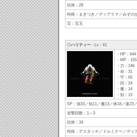
抗体：29
特殊：まきつき／ディアラマ／みずの
宝：宝玉
◎
ハリティー
- Lv：61
・HP：644
・MP：155
・力：146
・命：31
・守：65
・回：24
・魔：14
・効：13
SP：強33／知11／魔13／体18／速23
攻撃回数：1～3
抗体：34
特殊：デスタッチ／ドルミナー／ディ