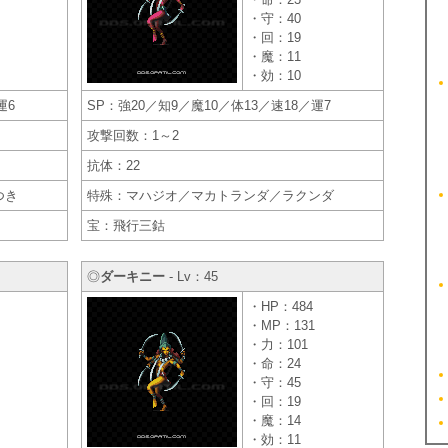
・守：40
・回：19
・魔：11
・効：10
運6
SP：強20／知9／魔10／体13／速18／運7
攻撃回数：1～2
抗体：22
つき
特殊：マハジオ／マカトランダ／ラクンダ
宝：飛行三鈷
◎
ダーキニー
- Lv：45
・HP：484
・MP：131
・力：101
・命：24
・守：45
・回：19
・魔：14
・効：11