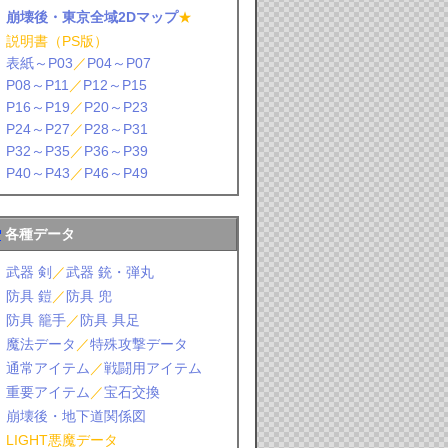
崩壊後・東京全域2Dマップ
★
説明書（PS版）
表紙～P03
／
P04～P07
P08～P11
／
P12～P15
P16～P19
／
P20～P23
P24～P27
／
P28～P31
P32～P35
／
P36～P39
P40～P43
／
P46～P49
各種データ
武器 剣
／
武器 銃・弾丸
防具 鎧
／
防具 兜
防具 籠手
／
防具 具足
魔法データ
／
特殊攻撃データ
通常アイテム
／
戦闘用アイテム
重要アイテム
／
宝石交換
崩壊後・地下道関係図
LIGHT悪魔データ