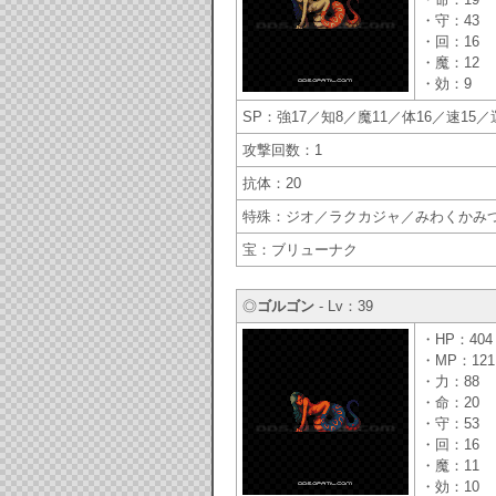
・守：43
・回：16
・魔：12
・効：9
SP：強17／知8／魔11／体16／速15／
攻撃回数：1
抗体：20
特殊：ジオ／ラクカジャ／みわくかみ
宝：ブリューナク
◎
ゴルゴン
- Lv：39
・HP：404
・MP：121
・力：88
・命：20
・守：53
・回：16
・魔：11
・効：10